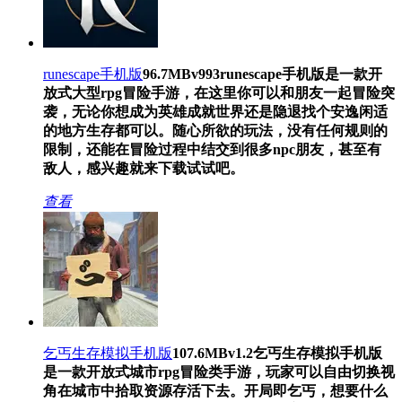
runescape手机版
96.7MB
v993
runescape手机版是一款开
放式大型rpg冒险手游，在这里你可以和朋友一起冒险突
袭，无论你想成为英雄成就世界还是隐退找个安逸闲适
的地方生存都可以。随心所欲的玩法，没有任何规则的
限制，还能在冒险过程中结交到很多npc朋友，甚至有
敌人，感兴趣就来下载试试吧。
查看
乞丐生存模拟手机版
107.6MB
v1.2
乞丐生存模拟手机版
是一款开放式城市rpg冒险类手游，玩家可以自由切换视
角在城市中拾取资源存活下去。开局即乞丐，想要什么