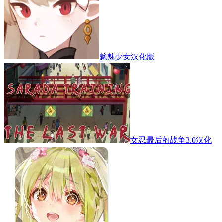
魑魅少女汉化版
女忍最后的战争3.0汉化