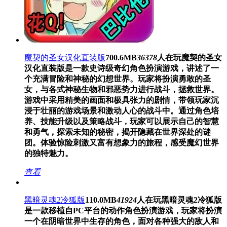
魔契的圣女汉化直装版
700.6MB
36378
人在玩
魔契的圣女
汉化直装版是一款史诗级奇幻角色扮演游戏，讲述了一
个充满冒险和神秘的幻想世界。玩家将扮演勇敢的圣
女，与各式神秘生物和邪恶势力进行战斗，拯救世界。
游戏中采用精美的画面和极具张力的剧情，带领玩家沉
浸于壮丽的游戏场景和激动人心的战斗中。通过角色培
养、技能升级以及策略战斗，玩家可以展示自己的智慧
和勇气，探索未知的秘密，揭开隐藏在世界深处的谜
团。体验惊险刺激又富有想象力的旅程，感受魔幻世界
的独特魅力。
查看
黑暗灵魂2冷狐版
110.0MB
41924
人在玩
黑暗灵魂2冷狐版
是一款移植自PC平台的动作角色扮演游戏，玩家将扮演
一个在阴暗世界中生存的角色，面对各种强大的敌人和