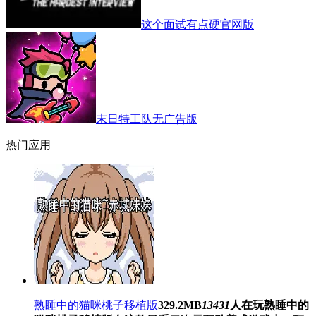
这个面试有点硬官网版
末日特工队无广告版
热门应用
熟睡中的猫咪桃子移植版
329.2MB
13431
人在玩
熟睡中的