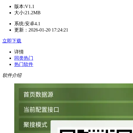
版本:V1.1
大小:21.2MB
系统:安卓4.1
更新：2026-01-20 17:24:21
立即下载
详情
同类热门
热门软件
软件介绍