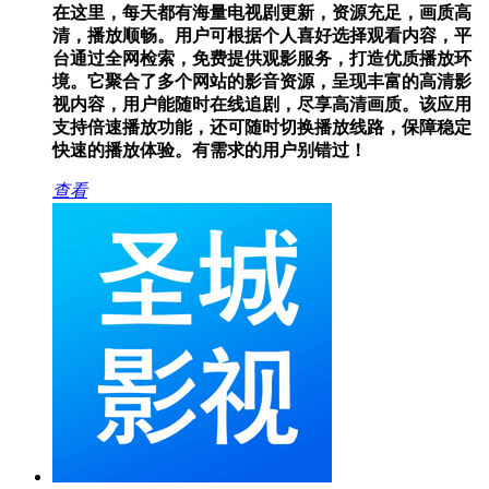
在这里，每天都有海量电视剧更新，资源充足，画质高
清，播放顺畅。用户可根据个人喜好选择观看内容，平
台通过全网检索，免费提供观影服务，打造优质播放环
境。它聚合了多个网站的影音资源，呈现丰富的高清影
视内容，用户能随时在线追剧，尽享高清画质。该应用
支持倍速播放功能，还可随时切换播放线路，保障稳定
快速的播放体验。有需求的用户别错过！
查看