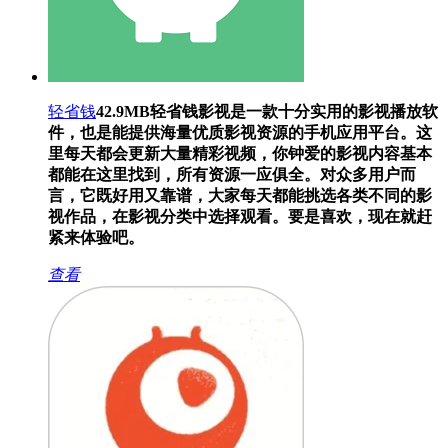
轻省钱
42.9MB
轻省钱影视是一款十分实用的影视播放软
件，也是能提供海量优质影视资源的手机应用平台。这
里每天都会更新大量精彩视频，你钟爱的影视内容基本
都能在这里找到，所有资源一应俱全。对众多用户而
言，它既好用又靠谱，大家每天都能挑选各类不同的影
视作品，在影视分类中选择观看。要是喜欢，现在就赶
紧来体验吧。
查看