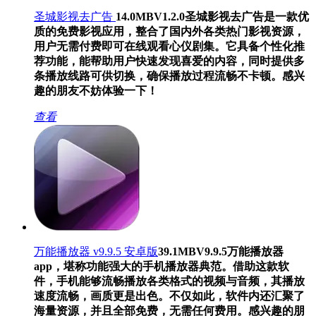
圣城影视去广告
14.0MB
V1.2.0
圣城影视去广告是一款优
质的免费影视应用，整合了国内外各类热门影视资源，
用户无需付费即可在线观看心仪剧集。它具备个性化推
荐功能，能帮助用户快速发现喜爱的内容，同时提供多
条播放线路可供切换，确保播放过程流畅不卡顿。感兴
趣的朋友不妨体验一下！
查看
万能播放器 v9.9.5 安卓版
39.1MB
V9.9.5
万能播放器
app，堪称功能强大的手机播放器典范。借助这款软
件，手机能够流畅播放各类格式的视频与音频，其播放
速度流畅，画质更是出色。不仅如此，软件内还汇聚了
海量资源，并且全部免费，无需任何费用。感兴趣的朋