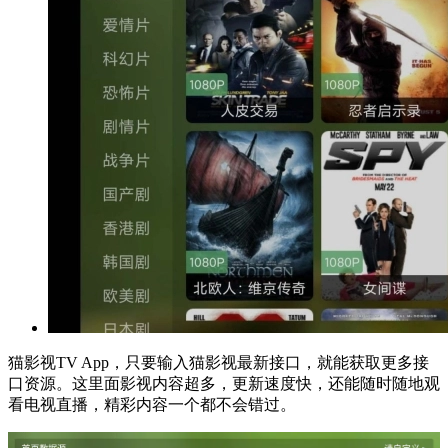
猫影视TV App，只要输入猫影视最新接口，就能获取更多接
口资源。这里面影视内容超多，更新速度快，还能随时随地观
看电视直播，精彩内容一个都不会错过。