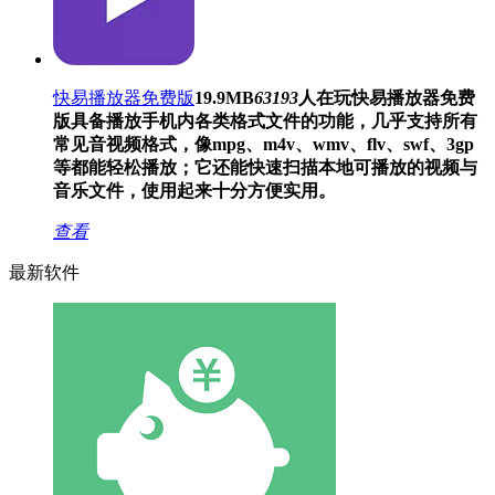
快易播放器免费版
19.9MB
63193
人在玩
快易播放器免费
版具备播放手机内各类格式文件的功能，几乎支持所有
常见音视频格式，像mpg、m4v、wmv、flv、swf、3gp
等都能轻松播放；它还能快速扫描本地可播放的视频与
音乐文件，使用起来十分方便实用。
查看
最新软件