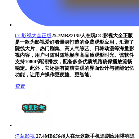
CC影视大全正版
25.7MB
87139
人在玩
CC影视大全正版
是一款为影视爱好者量身打造的免费观影应用，汇聚了
院线大片、热门剧集、高人气综艺、日韩动漫等海量影
视内容，用户可随时随地畅享高品质观影时光。该软件
支持1080P高清播放，配备多条优质线路确保播放流畅
稳定。此外，它还拥有简洁美观的界面设计与智能记忆
功能，让用户操作更便捷、更智能。
查看
洋葱影视
27.4MB
65648
人在玩
这款手机追剧应用堪称追