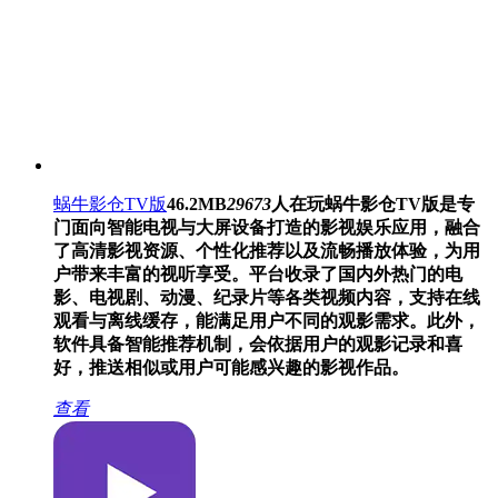
蜗牛影仓TV版
46.2MB
29673
人在玩
蜗牛影仓TV版是专
门面向智能电视与大屏设备打造的影视娱乐应用，融合
了高清影视资源、个性化推荐以及流畅播放体验，为用
户带来丰富的视听享受。平台收录了国内外热门的电
影、电视剧、动漫、纪录片等各类视频内容，支持在线
观看与离线缓存，能满足用户不同的观影需求。此外，
软件具备智能推荐机制，会依据用户的观影记录和喜
好，推送相似或用户可能感兴趣的影视作品。
查看