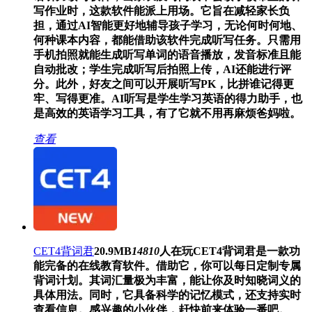
写作业时，这款软件能派上用场。它旨在减轻家长负
担，通过AI智能更好地辅导孩子学习，无论何时何地、
何种课本内容，都能借助该软件完成听写任务。只需用
手机拍照就能生成听写单词的语音播放，发音标准且能
自动批改；学生完成听写后拍照上传，AI还能进行评
分。此外，好友之间可以开展听写PK，比拼谁记得更
牢、写得更准。AI听写是学生学习英语的得力助手，也
是高效的英语学习工具，有了它就不用再麻烦爸妈啦。
查看
CET4背词君
20.9MB
14810
人在玩
CET4背词君是一款功
能完备的在线教育软件。借助它，你可以每日定制专属
背词计划。其词汇量极为丰富，能让你及时知晓词义的
具体用法。同时，它具备科学的记忆模式，还支持实时
查看信息。感兴趣的小伙伴，赶快前来体验一番吧。