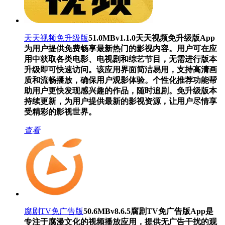
天天视频免升级版
51.0MB
v1.1.0
天天视频免升级版App
为用户提供免费畅享最新热门的影视内容。用户可在应
用中获取各类电影、电视剧和综艺节目，无需进行版本
升级即可快速访问。该应用界面简洁易用，支持高清画
质和流畅播放，确保用户观影体验。个性化推荐功能帮
助用户更快发现感兴趣的作品，随时追剧。免升级版本
持续更新，为用户提供最新的影视资源，让用户尽情享
受精彩的影视世界。
查看
腐剧TV免广告版
50.6MB
v8.6.5
腐剧TV免广告版App是
专注于腐漫文化的视频播放应用，提供无广告干扰的观