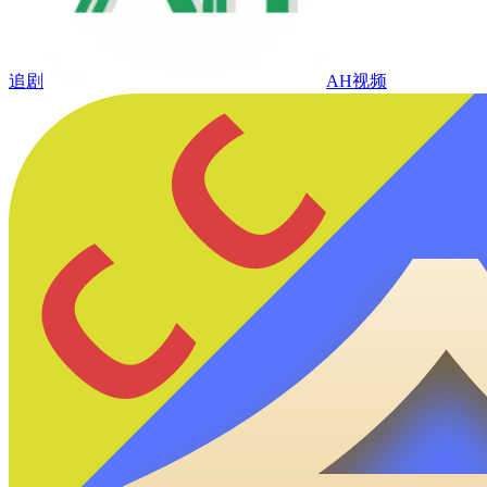
追剧
AH视频