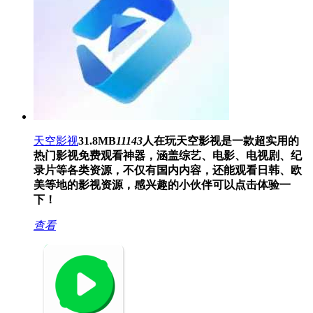
天空影视
31.8MB
11143
人在玩
天空影视是一款超实用的
热门影视免费观看神器，涵盖综艺、电影、电视剧、纪
录片等各类资源，不仅有国内内容，还能观看日韩、欧
美等地的影视资源，感兴趣的小伙伴可以点击体验一
下！
查看