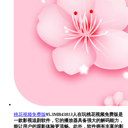
桃花视频免费版
95.3MB
43813
人在玩
桃花视频免费版是
一款影视追剧软件，它的播放器具备强大的解码能力，
能让用户的观影体验更流畅。此外，软件拥有丰富的影