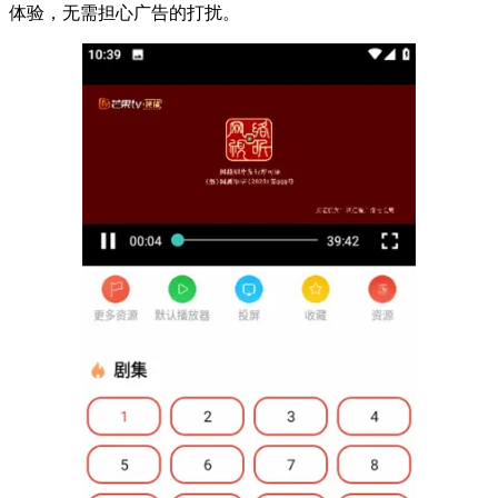
体验，无需担心广告的打扰。