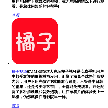
用户可随时下载喜欢的视频，在无网络的情况下进行观
看。是您休闲娱乐的好帮手!
查看
橘子视频
67.1MB
83628
人在玩
橘子视频是安卓手机用户
中颇受欢迎的影视播放应用，汇聚了海量全球热门影视
内容，用户不用充值VIP就能随心追剧。不管是中日韩
的剧集，还是各类综艺节目，全都能免费观看。它还配
备了多种清晰度和音效选项，让在家看片的体验更上一
层楼，仿佛就像在电影院里一样。
查看