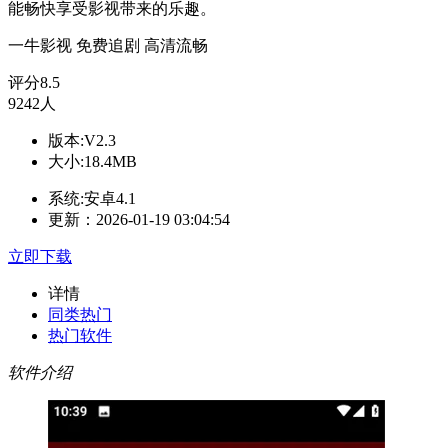
能畅快享受影视带来的乐趣。
一牛影视
免费追剧
高清流畅
评分
8.5
9242人
版本:V2.3
大小:18.4MB
系统:安卓4.1
更新：2026-01-19 03:04:54
立即下载
详情
同类热门
热门软件
软件介绍