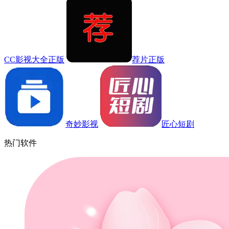
CC影视大全正版
荐片正版
奇妙影视
匠心短剧
热门软件