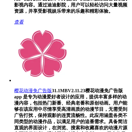
影视内容。通过迪迪影院，用户可以轻松访问大量视频
资源，并享受影视娱乐带来的乐趣和精彩体验。
查看
樱花动漫免广告版
31.1MB
V2.11.23
樱花动漫免广告版
app 是专为动漫爱好者设计的应用，提供丰富多样的动
漫内容，包括热门新番、经典老番和原创动画。用户能
够在该应用中尽情享受高清画质的动漫节目，无需受到
广告打扰，保持观影的连贯流畅性。此应用涵盖各类不
同类型的动漫作品，以满足用户的追番需求。具备简洁
直观的界面设计，在浏览、搜索和收藏喜欢的动漫片源