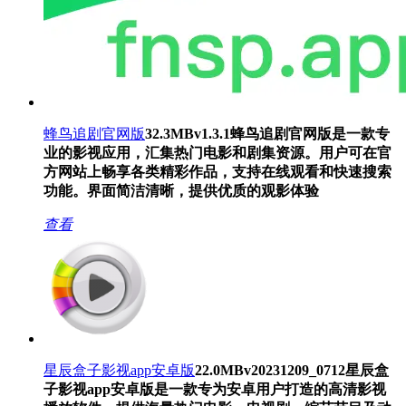
蜂鸟追剧官网版
32.3MB
v1.3.1
蜂鸟追剧官网版是一款专
业的影视应用，汇集热门电影和剧集资源。用户可在官
方网站上畅享各类精彩作品，支持在线观看和快速搜索
功能。界面简洁清晰，提供优质的观影体验
查看
星辰盒子影视app安卓版
22.0MB
v20231209_0712
星辰盒
子影视app安卓版是一款专为安卓用户打造的高清影视