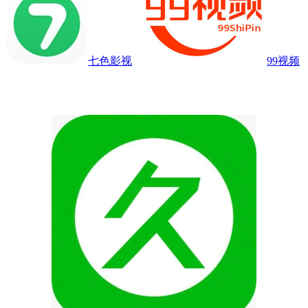
七色影视
99视频