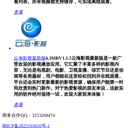
看列表。所有视频都支持缓存，可实现离线观看。
查看
云海影视最新版
6.3MB
V1.1.5
云海影视最新版是一款广
受欢迎的影视播放应用。它汇聚了丰富多样的影视内
容，无论是电视剧、电影、卫视直播、综艺节目还是动
画等各类题材，用户都能在这里轻松找到并在线观看。
平台还会实时更新最新的影视资源，确保用户能第一时
间欣赏到热门新作。对于热爱影视的朋友来说，这款实
用的软件绝对值得一试，欢迎大家前来体验！
查看
商务合作QQ：3253268474
闽ICP备2025103010号-1