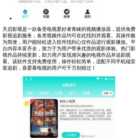
天启影视是一款备受电视爱好者青睐的视频播放器，提供免费
影视追剧服务，各类视频作品均可在此找到并观看。其操作极
为简便，用户能轻松进入软件找到心仪作品进行观影播放。平
台内容丰富齐全，致力于为用户带来优质的观影体验。热门影
视作品持续更新，助力用户发现感兴趣的电视作品并追剧观
看。该软件支持免费使用，操作轻松简单，适配不同手机端安
装追剧，喜爱看电视的用户可千万别错过！