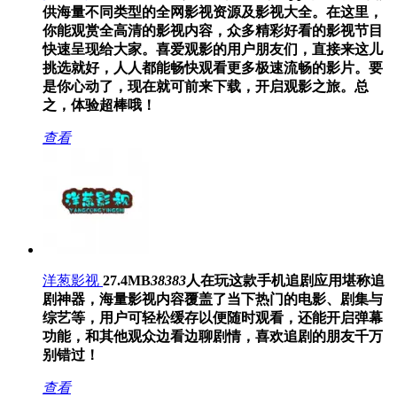
供海量不同类型的全网影视资源及影视大全。在这里，
你能观赏全高清的影视内容，众多精彩好看的影视节目
快速呈现给大家。喜爱观影的用户朋友们，直接来这儿
挑选就好，人人都能畅快观看更多极速流畅的影片。要
是你心动了，现在就可前来下载，开启观影之旅。总
之，体验超棒哦！
查看
洋葱影视
27.4MB
38383
人在玩
这款手机追剧应用堪称追
剧神器，海量影视内容覆盖了当下热门的电影、剧集与
综艺等，用户可轻松缓存以便随时观看，还能开启弹幕
功能，和其他观众边看边聊剧情，喜欢追剧的朋友千万
别错过！
查看