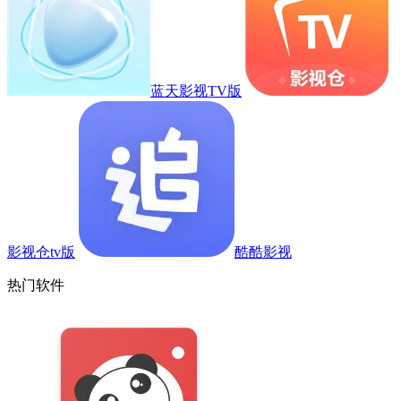
蓝天影视TV版
影视仓tv版
酷酷影视
热门软件