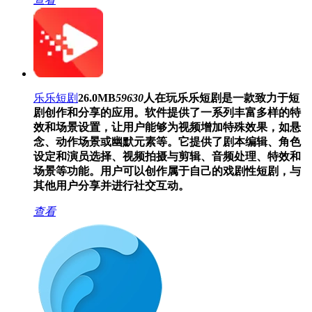
乐乐短剧
26.0MB
59630
人在玩
乐乐短剧是一款致力于短
剧创作和分享的应用。软件提供了一系列丰富多样的特
效和场景设置，让用户能够为视频增加特殊效果，如悬
念、动作场景或幽默元素等。它提供了剧本编辑、角色
设定和演员选择、视频拍摄与剪辑、音频处理、特效和
场景等功能。用户可以创作属于自己的戏剧性短剧，与
其他用户分享并进行社交互动。
查看