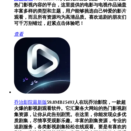
热门影视内容的平台，这里提供的电影与电视作品涵盖
丰富多样的类型和主题，用户能够挑选自己钟爱的影片
观看，而且所有资源均为高清品质。喜欢追剧的朋友们
可千万别错过，赶紧点击体验吧！
查看
乔治影院最新版
59.8MB
15493
人在玩
乔治影院，一款超
火爆的影视剧观看软件。它汇聚各大网站的热门影视剧
集资源，让你从此告别剧荒。在这里，你能发现众多优
质剧集，尽情享受观影乐趣。丰富的剧集资源，专业的
追剧服务，各类影视剧集轻松在线观看。要是有喜欢的