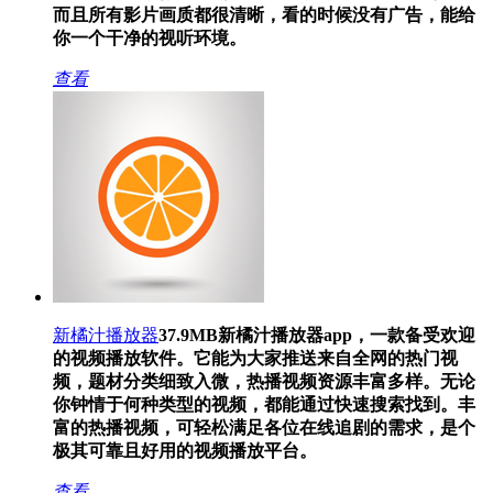
而且所有影片画质都很清晰，看的时候没有广告，能给
你一个干净的视听环境。
查看
新橘汁播放器
37.9MB
新橘汁播放器app，一款备受欢迎
的视频播放软件。它能为大家推送来自全网的热门视
频，题材分类细致入微，热播视频资源丰富多样。无论
你钟情于何种类型的视频，都能通过快速搜索找到。丰
富的热播视频，可轻松满足各位在线追剧的需求，是个
极其可靠且好用的视频播放平台。
查看