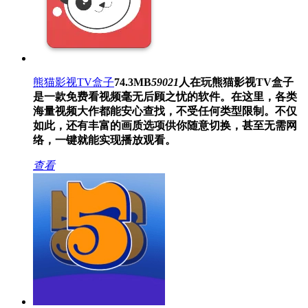
熊猫影视TV盒子
74.3MB
59021
人在玩
熊猫影视TV盒子
是一款免费看视频毫无后顾之忧的软件。在这里，各类
海量视频大作都能安心查找，不受任何类型限制。不仅
如此，还有丰富的画质选项供你随意切换，甚至无需网
络，一键就能实现播放观看。
查看