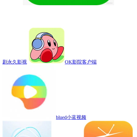
剧永久影视
OK影院客户端
blued小蓝视频