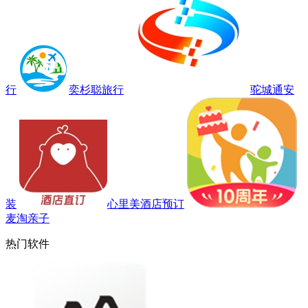
行
奕杉聪旅行
驼城通安
装
心里美酒店预订
麦淘亲子
热门软件