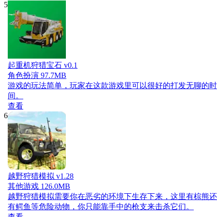
5
起重机狩猎宝石 v0.1
角色扮演
97.7MB
游戏的玩法简单，玩家在这款游戏里可以很好的打发无聊的时
间。
查看
6
越野狩猎模拟 v1.28
其他游戏
126.0MB
越野狩猎模拟需要你在恶劣的环境下生存下来，这里有棕熊还
有鳄鱼等危险动物，你只能靠手中的枪支来击杀它们。
查看