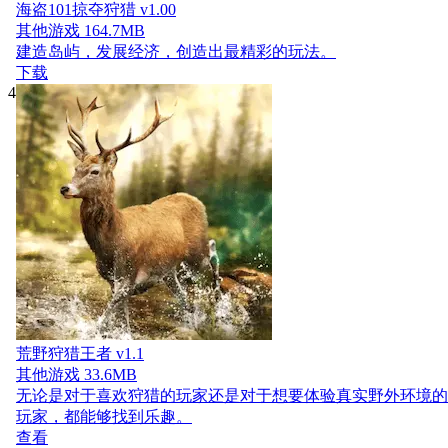
海盗101掠夺狩猎 v1.00
其他游戏
164.7MB
建造岛屿，发展经济，创造出最精彩的玩法。
下载
4
荒野狩猎王者 v1.1
其他游戏
33.6MB
无论是对于喜欢狩猎的玩家还是对于想要体验真实野外环境的
玩家，都能够找到乐趣。
查看