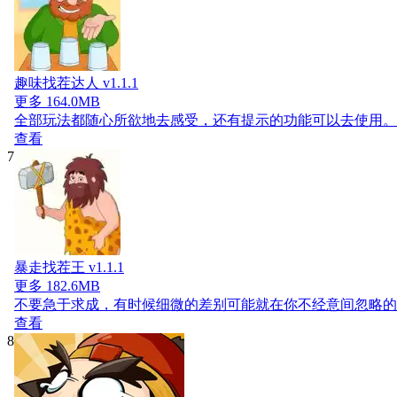
趣味找茬达人 v1.1.1
更多
164.0MB
全部玩法都随心所欲地去感受，还有提示的功能可以去使用。
查看
7
暴走找茬王 v1.1.1
更多
182.6MB
不要急于求成，有时候细微的差别可能就在你不经意间忽略的
查看
8