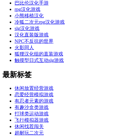
巴比伦汉化手游
rpg汉化游戏
小熊移植汉化
冷狐二次元rpg汉化游戏
slg汉化游戏
汉化直装版游戏
NPC不反抗的世界
火影同人
狐狸汉化组的直装游戏
触摸型日式互动slg游戏
最新标签
休闲放置经营游戏
恋爱经营模拟游戏
有忍者元素的游戏
有趣沙盒类游戏
打球类运动游戏
飞行模拟器游戏
休闲找茬闯关
超耐玩二次元