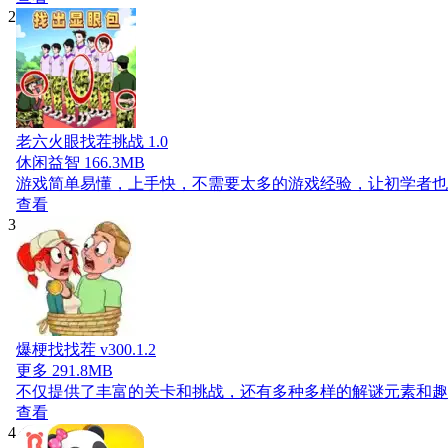
2
老六火眼找茬挑战 1.0
休闲益智
166.3MB
游戏简单易懂，上手快，不需要太多的游戏经验，让初学者也
查看
3
爆梗找找茬 v300.1.2
更多
291.8MB
不仅提供了丰富的关卡和挑战，还有多种多样的解谜元素和趣
查看
4