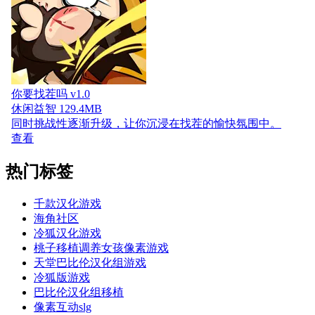
你要找茬吗 v1.0
休闲益智
129.4MB
同时挑战性逐渐升级，让你沉浸在找茬的愉快氛围中。
查看
热门标签
千款汉化游戏
海角社区
冷狐汉化游戏
桃子移植调养女孩像素游戏
天堂巴比伦汉化组游戏
冷狐版游戏
巴比伦汉化组移植
像素互动slg