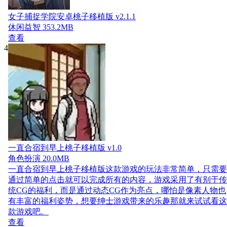
女子捕捉学院安卓桃子移植版 v2.1.1
休闲益智
353.2MB
查看
4
一直合宿到早上桃子移植版 v1.0
角色扮演
20.0MB
一直合宿到早上桃子移植版这款游戏的玩法非常简单，只需要
通过简单的点击就可以完成所有的内容，游戏采用了有别于传
统CG的福利，而是通过动态CG作为亮点，哪怕是像素人物也
有丰富的福利姿势，想要绅士游戏带来的乐趣那就来试试看这
款游戏吧。
查看