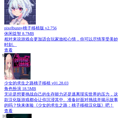
pixelbunny桃子移植版 v2.756
休闲益智
8.7MB
相对来说游戏会更加适合玩家放松心情，你可以尽情享受美妙
时刻。
查看
9
少女的求生之路桃子移植 v01.28.03
角色扮演
18.5MB
无论是想要挑战自己的生存能力还是逃离现实世界的压力，这
款汉化版游戏都会让你沉浸其中。准备好面对挑战并揭示故事
的吗？快来体验《少女的求生之路：桃子移植汉化版》吧！
查看
10