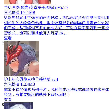
牛奶画廊(像素)安卓桃子移植版 v5.5.0
角色扮演
150.1MB
这款游戏采用了像素的画面风格，所以玩家将会在里面看到栩
栩如生的人物角色形象，里面还有很多的副本任务需要让玩家
们完成，从而解锁更多的创业方式，可以在里面学习到一些经
营模式，也可以和其他真人玩家PK。
查看
7
护士的心愿像素桃子移植版 v0.1
角色扮演
112.4MB
非常不错的像素系列手游，各种养成玩法模式都能够在这里体
验到，有想要畅玩的就来下载畅玩吧！
查看
8