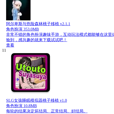
阿尔卑斯与危险森林桃子移植 v2.1.1
角色扮演
353.0MB
非常不错的角色扮演趣味手游，互动玩法模式都能够在这里
验到，感兴趣的就来下载试试吧！
查看
11
SLG女孩睡眠模拟器桃子移植 v1.0
角色扮演
10.8MB
每轮的结果决定坏结局、正常结局、好结局。