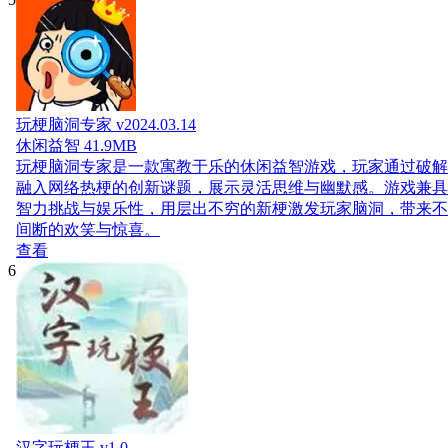
玩梗脑洞专家 v2024.03.14
休闲益智
41.9MB
玩梗脑洞专家是一款寓教于乐的休闲益智游戏，玩家通过破解
融入网络热梗的创新谜题，展示灵活思维与幽默感。游戏兼具
智力挑战与娱乐性，用层出不穷的新梗激发玩家脑洞，带来不
间断的欢笑与惊喜。
查看
6
汉字玩梗王 v1.0